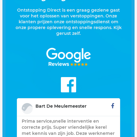
Ontstopping Direct is een graag geziene gast
voor het oplossen van verstoppingen. Onze
klanten prijzen onze ontstoppingsdienst om
onze propere oplevering en snelle respons. Kijk
gerust zelf.
Bart De Meulemeester
Prima service,snelle interventie en
Zee
opt
correcte prijs. Super vriendelijke kerel
geb
r
met kennis van zijn job. Deze werknemer
was