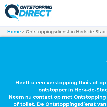
Home
Ontstoppingsdienst in Herk-de-Stad
Heeft u een verstopping thuis of op
ontstopper in Herk-de-Sta
Neem nu contact op met Ontstopping D
of toilet. De Ontstoppingsdienst van