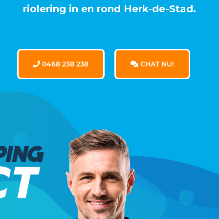
riolering in en rond Herk-de-Stad.
0468 238 238
CHAT NU!