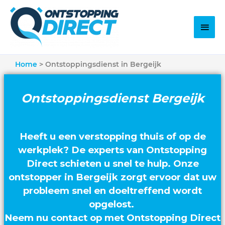
Home
Ontstoppingsdienst in Bergeijk
Ontstoppingsdienst Bergeijk
Heeft u een verstopping thuis of op de
werkplek? De experts van Ontstopping
Direct schieten u snel te hulp. Onze
ontstopper in Bergeijk zorgt ervoor dat uw
probleem snel en doeltreffend wordt
opgelost.
Neem nu contact op met Ontstopping Direct