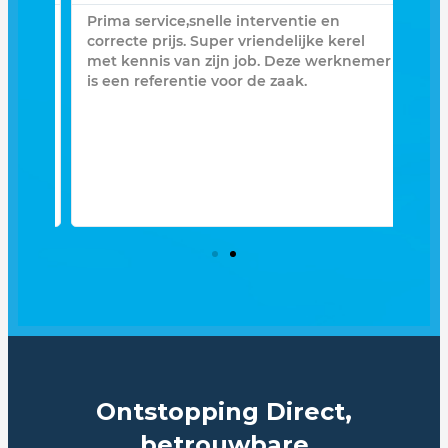
Prima service,snelle interventie en
Zee
opt
correcte prijs. Super vriendelijke kerel
geb
r
met kennis van zijn job. Deze werknemer
was
en
is een referentie voor de zaak.
pla
leem
en 
opge
Als
ver
ik n
zek
con
Ontstopping Direct,
betrouwbare