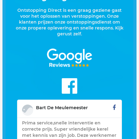
Ontstopping Direct is een graag geziene gast
voor het oplossen van verstoppingen. Onze
klanten prijzen onze ontstoppingsdienst om
onze propere oplevering en snelle respons. Kijk
gerust zelf.
Bart De Meulemeester
Prima service,snelle interventie en
Zee
opt
correcte prijs. Super vriendelijke kerel
geb
r
met kennis van zijn job. Deze werknemer
was